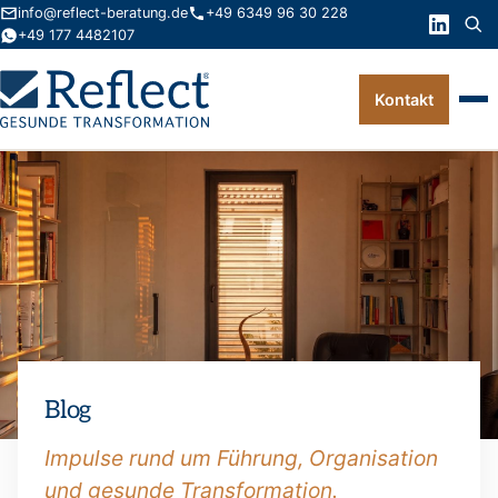
info@reflect-beratung.de
+49 6349 96 30 228
+49 177 4482107
Kontakt
Leistungen
Produkte
Wissen
Über uns
Kontakt
Blog
FAQ
Impulse rund um Führung, Organisation
und gesunde Transformation.